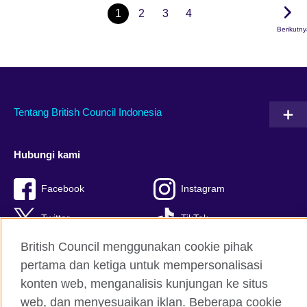
1
2
3
4
Berikutn
Tentang British Council Indonesia
Hubungi kami
Facebook
Instagram
Twitter
TikTok
British Council menggunakan cookie pihak
pertama dan ketiga untuk mempersonalisasi
konten web, menganalisis kunjungan ke situs
British Council global
web, dan menyesuaikan iklan. Beberapa cookie
Kerahasiaan dan Ketentuan Pemakaian