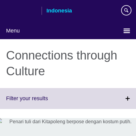
Skip
Indonesia
to
main
content
Menu
Pilih
bahasa
Connections through
Culture
Click
Filter your results
to
expand.
More
information
available.