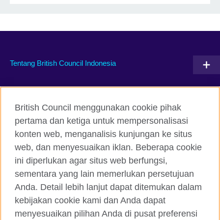
Tentang British Council Indonesia
Hubungi kami
British Council menggunakan cookie pihak
Facebook
Instagram
pertama dan ketiga untuk mempersonalisasi
konten web, menganalisis kunjungan ke situs
Twitter
TikTok
web, dan menyesuaikan iklan. Beberapa cookie
ini diperlukan agar situs web berfungsi,
sementara yang lain memerlukan persetujuan
Anda. Detail lebih lanjut dapat ditemukan dalam
British Council global
kebijakan cookie kami dan Anda dapat
Kerahasiaan dan Ketentuan Pemakaian
menyesuaikan pilihan Anda di pusat preferensi
Cookie