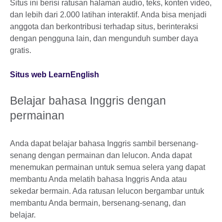
Situs ini berisi ratusan halaman audio, teks, konten video,
dan lebih dari 2.000 latihan interaktif. Anda bisa menjadi
anggota dan berkontribusi terhadap situs, berinteraksi
dengan pengguna lain, dan mengunduh sumber daya
gratis.
Situs web LearnEnglish
Belajar bahasa Inggris dengan
permainan
Anda dapat belajar bahasa Inggris sambil bersenang-
senang dengan permainan dan lelucon. Anda dapat
menemukan permainan untuk semua selera yang dapat
membantu Anda melatih bahasa Inggris Anda atau
sekedar bermain. Ada ratusan lelucon bergambar untuk
membantu Anda bermain, bersenang-senang, dan
belajar.