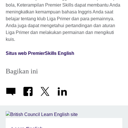
bola, Keterampilan Premier Skills dapat membantu Anda
meningkatkan kemampuan bahasa Inggris Anda saat
belajar tentang klub Liga Primer dan para pemainnya.
Anda juga dapat mengetahui pertandingan dan aturan
Liga Primer dan melakukan permainan dan mengikuti
kuis.
Situs web PremierSkills English
Bagikan ini