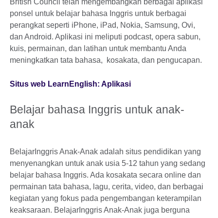
British Council telah mengembangkan berbagai aplikasi
ponsel untuk belajar bahasa Inggris untuk berbagai
perangkat seperti iPhone, iPad, Nokia, Samsung, Ovi,
dan Android. Aplikasi ini meliputi podcast, opera sabun,
kuis, permainan, dan latihan untuk membantu Anda
meningkatkan tata bahasa, kosakata, dan pengucapan.
Situs web LearnEnglish: Aplikasi
Belajar bahasa Inggris untuk anak-
anak
BelajarInggris Anak-Anak adalah situs pendidikan yang
menyenangkan untuk anak usia 5-12 tahun yang sedang
belajar bahasa Inggris. Ada kosakata secara online dan
permainan tata bahasa, lagu, cerita, video, dan berbagai
kegiatan yang fokus pada pengembangan keterampilan
keaksaraan. BelajarInggris Anak-Anak juga berguna