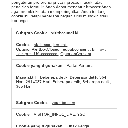
pengaturan preferensi privasi, proses masuk, atau
pengisian formulir. Anda dapat mengatur browser Anda
agar memblokir atau memperingatkan Anda tentang
cookie ini, tetapi beberapa bagian situs mungkin tidak
berfungsi.
Cookie
britishcouncil.id
yang
Sangat
Diperlukan
ak_bmsc
,
bm_mi
,
OptanonAlertBoxClosed
,
eupubconsent
,
bm_sv
,
_dc_gtm_UA-xxxxxxxx
,
OptanonConsent
Partai Pertama
Beberapa detik, Beberapa detik, 364
Hari, 2914037 Hari, Beberapa detik, Beberapa detik,
365 Hari
youtube.com
VISITOR_INFO1_LIVE, YSC
Pihak Ketiga