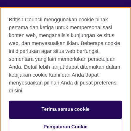
Hubungi kami
British Council menggunakan cookie pihak
Facebook
Instagram
pertama dan ketiga untuk mempersonalisasi
konten web, menganalisis kunjungan ke situs
Twitter
TikTok
web, dan menyesuaikan iklan. Beberapa cookie
ini diperlukan agar situs web berfungsi,
sementara yang lain memerlukan persetujuan
Anda. Detail lebih lanjut dapat ditemukan dalam
British Council global
kebijakan cookie kami dan Anda dapat
Kerahasiaan dan Ketentuan Pemakaian
menyesuaikan pilihan Anda di pusat preferensi
Cookie
di sini.
Peta situs
Terima semua cookie
© 2026 British Council
The United Kingdom’s international organisation for cultural
relations and educational opportunities. A registered charity:
Pengaturan Cookie
209131 (England and Wales) SC037733 (Scotland)