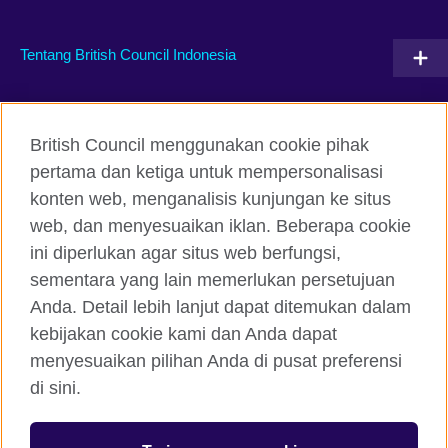
Tentang British Council Indonesia
Hubungi kami
British Council menggunakan cookie pihak
Facebook
Instagram
pertama dan ketiga untuk mempersonalisasi
konten web, menganalisis kunjungan ke situs
Twitter
TikTok
web, dan menyesuaikan iklan. Beberapa cookie
ini diperlukan agar situs web berfungsi,
sementara yang lain memerlukan persetujuan
Anda. Detail lebih lanjut dapat ditemukan dalam
British Council global
kebijakan cookie kami dan Anda dapat
Kerahasiaan dan Ketentuan Pemakaian
menyesuaikan pilihan Anda di pusat preferensi
Cookie
di sini.
Peta situs