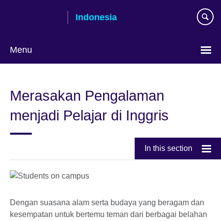
Skip
Indonesia
to
main
content
Menu
Pilih
bahasa
Merasakan Pengalaman
menjadi Pelajar di Inggris
In this section
Dengan suasana alam serta budaya yang beragam dan
kesempatan untuk bertemu teman dari berbagai belahan