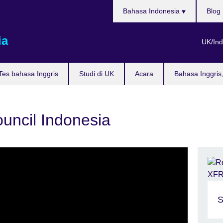
Pilih
Bahasa Indonesia
Blog
bahasa
ia
UK/Ind
Tes bahasa Inggris
Studi di UK
Acara
Bahasa Inggris
ouncil Indonesia
S