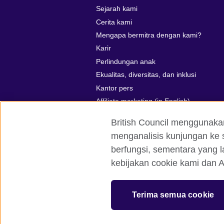
Sejarah kami
Cerita kami
Mengapa bermitra dengan kami?
Karir
Perlindungan anak
Ekualitas, diversitas, dan inklusi
Kantor pers
Affiliate marketing (in English)
British Council menggunaka
menganalisis kunjungan ke s
berfungsi, sementara yang l
British Council global
Kerahasiaan d
kebijakan cookie kami dan A
© 2026 British Council
The United Kingdom’s international organ
Terima semua cookie
SC037733 (Scotland)