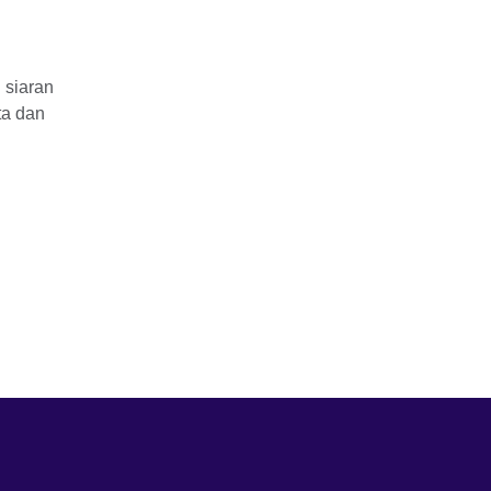
 siaran
ita dan