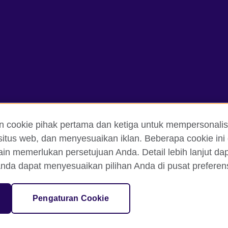
n cookie pihak pertama dan ketiga untuk mempersonalis
itus web, dan menyesuaikan iklan. Beberapa cookie ini 
ain memerlukan persetujuan Anda. Detail lebih lanjut d
an Ketentuan Pemakaian
Cookie
Peta situs
nda dapat menyesuaikan pilihan Anda di pusat preferensi
isation for cultural relations and educational opportunities. A registe
Pengaturan Cookie