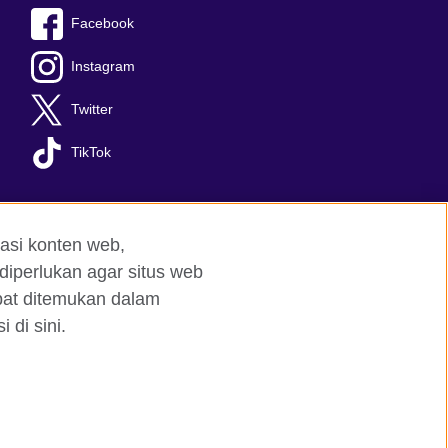
Facebook
Instagram
Twitter
TikTok
asi konten web,
diperlukan agar situs web
apat ditemukan dalam
 di sini.
red charity: 209131 (England and Wales)