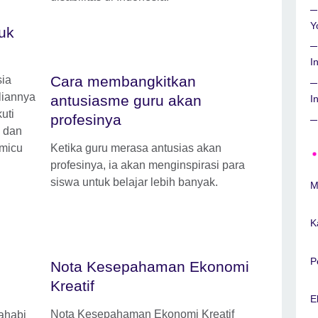
Y
uk
I
Cara membangkitkan
ia
liannya
antusiasme guru akan
I
uti
profesinya
 dan
micu
Ketika guru merasa antusias akan
profesinya, ia akan menginspirasi para
siswa untuk belajar lebih banyak.
M
K
P
Nota Kesepahaman Ekonomi
Kreatif
E
Nota Kesepahaman Ekonomi Kreatif
ahabi