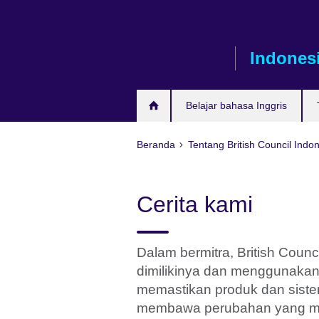
Skip
to
main
Indones
content
Belajar bahasa Inggris
Beranda
Tentang British Council Indo
Cerita kami
Dalam bermitra, British Cou
dimilikinya dan menggunakan 
memastikan produk dan sist
membawa perubahan yang me