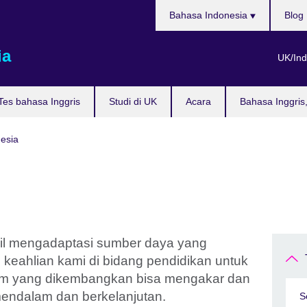
Pilih
Bahasa Indonesia
Blog
bahasa
ia
UK/Ind
Tes bahasa Inggris
Studi di UK
Acara
Bahasa Inggris
nesia
ncil mengadaptasi sumber daya yang
keahlian kami di bidang pendidikan untuk
em yang dikembangkan bisa mengakar dan
ndalam dan berkelanjutan.
S