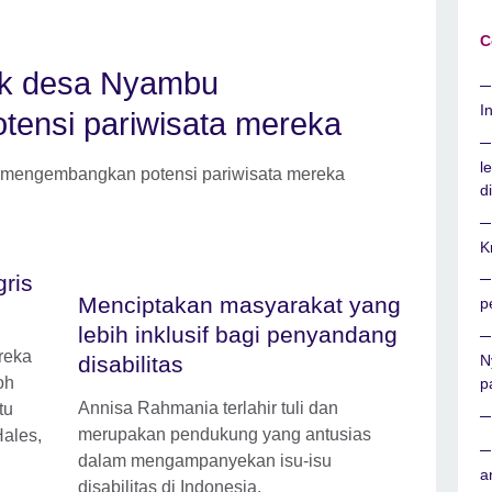
C
uk desa Nyambu
I
ensi pariwisata mereka
l
 mengembangkan potensi pariwisata mereka
d
K
ris
Menciptakan masyarakat yang
p
lebih inklusif bagi penyandang
reka
disabilitas
N
oh
p
Annisa Rahmania terlahir tuli dan
tu
merupakan pendukung yang antusias
ales,
dalam mengampanyekan isu-isu
a
disabilitas di Indonesia.