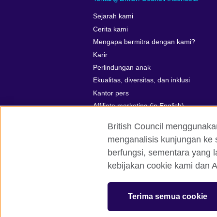
Sejarah kami
Cerita kami
Mengapa bermitra dengan kami?
Karir
Perlindungan anak
Ekualitas, diversitas, dan inklusi
Kantor pers
Affiliate marketing (in English)
British Council menggunaka
menganalisis kunjungan ke s
berfungsi, sementara yang l
British Council global
Kerahasiaan d
kebijakan cookie kami dan A
© 2026 British Council
The United Kingdom’s international organ
Terima semua cookie
SC037733 (Scotland)