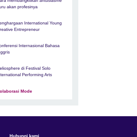
ara membangkitkan antusiasme
uru akan profesinya
enghargaan International Young
reative Entrepreneur
onferensi Internasional Bahasa
nggris
eliosphere di Festival Solo
nternational Performing Arts
olaborasi Mode
Hubungi kami