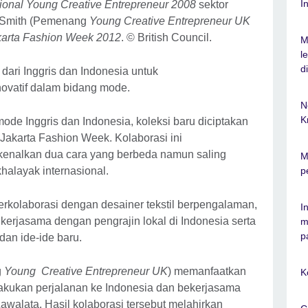
I
tional Young Creative Entrepreneur 2008
sektor
n Smith (Pemenang
Young Creative Entrepreneur UK
karta Fashion Week 2012
. © British Council.
M
l
d
dari Inggris dan Indonesia untuk
vatif dalam bidang mode.
N
K
mode Inggris dan Indonesia, koleksi baru diciptakan
akarta Fashion Week. Kolaborasi ini
enalkan dua cara yang berbeda namun saling
M
alayak internasional.
p
rkolaborasi dengan desainer tekstil berpengalaman,
I
erjasama dengan pengrajin lokal di Indonesia serta
m
p
an ide-ide baru.
g
Young Creative Entrepreneur UK
) memanfaatkan
K
kukan perjalanan ke Indonesia dan bekerjasama
awalata. Hasil kolaborasi tersebut melahirkan