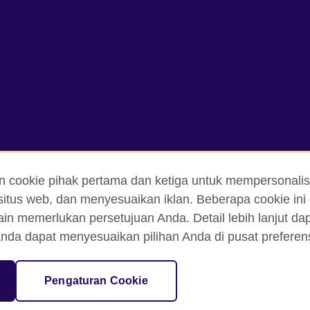
n cookie pihak pertama dan ketiga untuk mempersonalis
itus web, dan menyesuaikan iklan. Beberapa cookie ini 
ain memerlukan persetujuan Anda. Detail lebih lanjut d
an Ketentuan Pemakaian
Cookie
Peta situs
nda dapat menyesuaikan pilihan Anda di pusat preferensi
isation for cultural relations and educational opportunities. A registe
Pengaturan Cookie