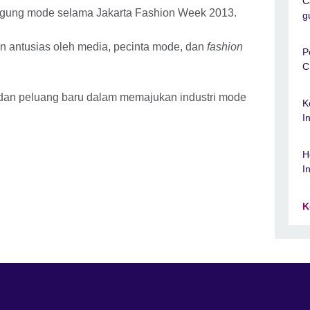
C
nggung mode selama Jakarta Fashion Week 2013.
g
n antusias oleh media, pecinta mode, dan
fashion
P
C
l dan peluang baru dalam memajukan industri mode
K
I
H
I
K