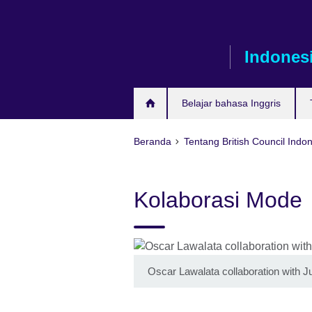
Skip
to
main
Indones
content
Belajar bahasa Inggris
Beranda
Tentang British Council Indo
Kolaborasi Mode
Oscar Lawalata collaboration with J