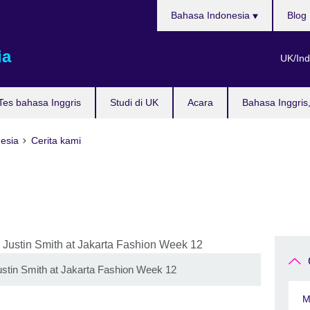
Pilih
Bahasa Indonesia
Blog
bahasa
ia
UK/Ind
Tes bahasa Inggris
Studi di UK
Acara
Bahasa Inggris
nesia
Cerita kami
ustin Smith at Jakarta Fashion Week 12
M