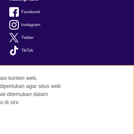
Facebook
Instagram
Twitter
TikTok
asi konten web,
diperlukan agar situs web
apat ditemukan dalam
 di sini.
red charity: 209131 (England and Wales)