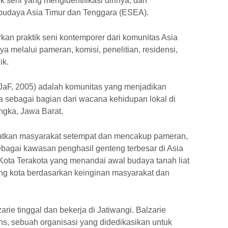
seni yang mengidentifikasi dirinya, dan
g budaya Asia Timur dan Tenggara (ESEA).
kan praktik seni kontemporer dari komunitas Asia
a melalui pameran, komisi, penelitian, residensi,
ik.
y (JaF, 2005) adalah komunitas yang menjadikan
a sebagai bagian dari wacana kehidupan lokal di
ngka, Jawa Barat.
batkan masyarakat setempat dan mencakup pameran,
 Sebagai kawasan penghasil genteng terbesar di Asia
Kota Terakota yang menandai awal budaya tanah liat
ang kota berdasarkan keinginan masyarakat dan
rie tinggal dan bekerja di Jatiwangi. Balzarie
ns, sebuah organisasi yang didedikasikan untuk