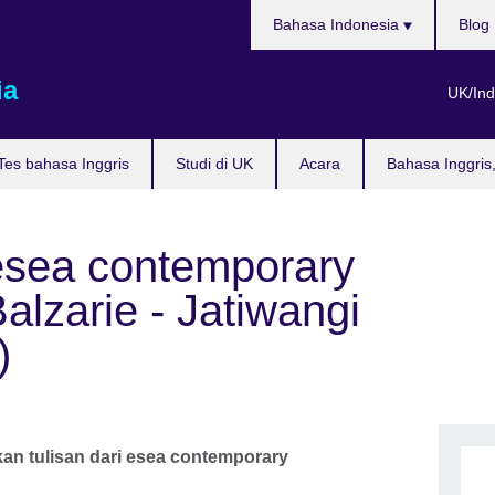
Pilih
Bahasa Indonesia
Blog
bahasa
ia
UK/Ind
Tes bahasa Inggris
Studi di UK
Acara
Bahasa Inggris
esea contemporary
alzarie - Jatiwangi
)
an tulisan dari esea contemporary