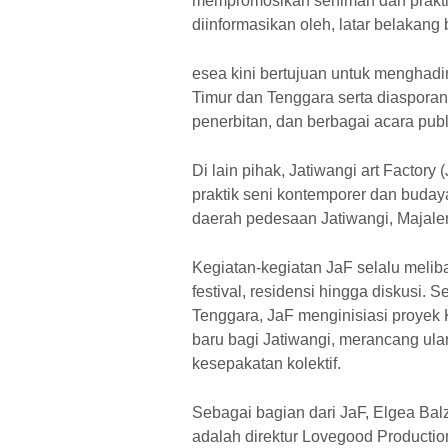
mempromosikan seniman dan praktik 
diinformasikan oleh, latar belakan
esea kini bertujuan untuk menghadir
Timur dan Tenggara serta diasporany
penerbitan, dan berbagai acara publ
Di lain pihak, Jatiwangi art Factor
praktik seni kontemporer dan buday
daerah pedesaan Jatiwangi, Majale
Kegiatan-kegiatan JaF selalu meli
festival, residensi hingga diskusi.
Tenggara, JaF menginisiasi proyek 
baru bagi Jatiwangi, merancang ul
kesepakatan kolektif.
Sebagai bagian dari JaF, Elgea Balza
adalah direktur Lovegood Productio