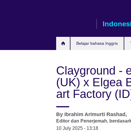
Skip
to
main
Indones
content
Belajar bahasa Inggris
Clayground - 
(UK) x Elgea B
art Factory (ID
By
Ibrahim Arimurti Rashad,
Editor dan Penerjemah,
berdasark
10 July 2025 - 13:18