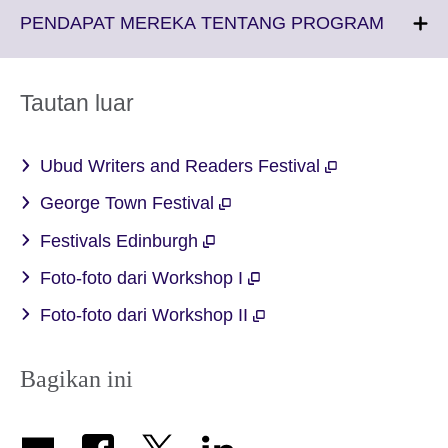
More
Click
PENDAPAT MEREKA TENTANG PROGRAM
information
to
available.
expand.
More
Tautan luar
informat
availabl
Ubud Writers and Readers Festival
George Town Festival
Festivals Edinburgh
Foto-foto dari Workshop I
Foto-foto dari Workshop II
Bagikan ini