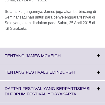
Jumat, 22 - 24 April 2015.
Selama kunjungannya, James juga akan berbincang di
Seminar satu hari untuk para penyelenggara festival di
Solo yang akan diadakan pada Sabtu, 25 April 2015 di
ISI Surakarta.
Click
TENTANG JAMES MCVEIGH
to
expand.
More
Click
TENTANG FESTIVALS EDINBURGH
information
to
available.
expand.
More
DAFTAR FESTIVAL YANG BERPARTISIPASI
information
Click
DI FORUM FESTIVAL YOGYAKARTA
available.
to
expand.