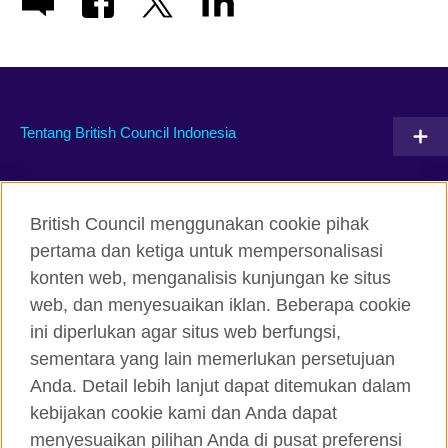
Tentang British Council Indonesia
Hubungi kami
British Council menggunakan cookie pihak
Facebook
Instagram
pertama dan ketiga untuk mempersonalisasi
konten web, menganalisis kunjungan ke situs
Twitter
TikTok
web, dan menyesuaikan iklan. Beberapa cookie
ini diperlukan agar situs web berfungsi,
sementara yang lain memerlukan persetujuan
Anda. Detail lebih lanjut dapat ditemukan dalam
British Council global
kebijakan cookie kami dan Anda dapat
Kerahasiaan dan Ketentuan Pemakaian
menyesuaikan pilihan Anda di pusat preferensi
Cookie