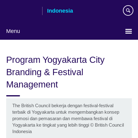
Skip
Indonesia
to
main
content
Menu
Pilih
bahasa
Program Yogyakarta City
Branding & Festival
Management
The British Council bekerja dengan festival-festival
terbaik di Yogyakarta untuk mengembangkan konsep
promosi dan pemasaran dan membawa festival di
Yogyakarta ke tingkat yang lebih tinggi © British Council
Indonesia