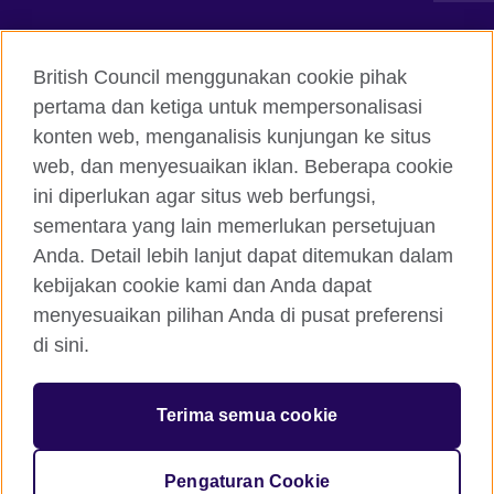
Hubungi kami
British Council menggunakan cookie pihak
Facebook
Instagram
pertama dan ketiga untuk mempersonalisasi
konten web, menganalisis kunjungan ke situs
Twitter
TikTok
web, dan menyesuaikan iklan. Beberapa cookie
ini diperlukan agar situs web berfungsi,
sementara yang lain memerlukan persetujuan
Anda. Detail lebih lanjut dapat ditemukan dalam
British Council global
kebijakan cookie kami dan Anda dapat
Kerahasiaan dan Ketentuan Pemakaian
menyesuaikan pilihan Anda di pusat preferensi
Cookie
di sini.
Peta situs
Terima semua cookie
© 2026 British Council
The United Kingdom’s international organisation for cultural
relations and educational opportunities. A registered charity:
Pengaturan Cookie
209131 (England and Wales) SC037733 (Scotland)