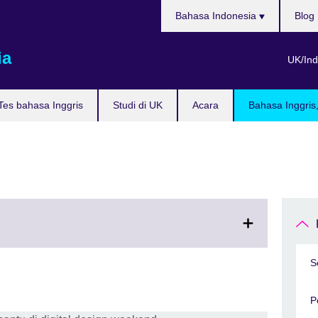
Pilih
Bahasa Indonesia
Blog
bahasa
ia
UK/Ind
Tes bahasa Inggris
Studi di UK
Acara
Bahasa Inggris
S
P