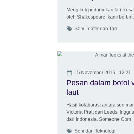
Mengikuti pertunjukan tari Rosali
oleh Shakespeare, kami berbinc
Tags
Seni Teater dan Tari
Date
15 November 2016 - 12:21
Pesan dalam botol v
laut
Hasil kolaborasi antara seniman
Victoria Pratt dari Leeds, Inggr
dari Indonesia, Someone Com
Tags
Seni dan Teknologi