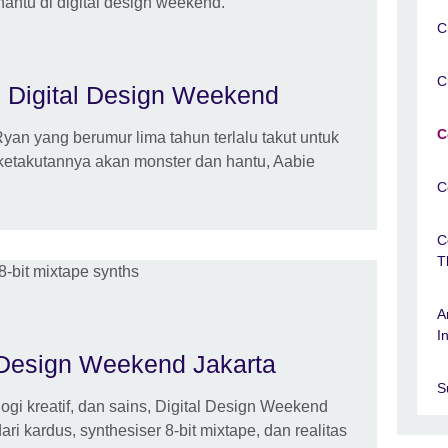
C
C
i Digital Design Weekend
C
an yang berumur lima tahun terlalu takut untuk
ketakutannya akan monster dan hantu, Aabie
C
C
T
A
I
l Design Weekend Jakarta
S
logi kreatif, dan sains, Digital Design Weekend
ri kardus, synthesiser 8-bit mixtape, dan realitas