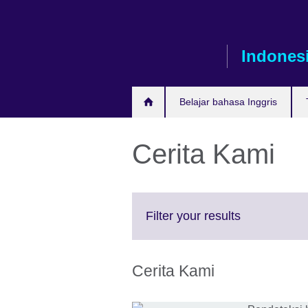
Skip
to
main
Indones
content
Belajar bahasa Inggris
Cerita Kami
Click
Filter your results
to
expand.
More
Cerita Kami
information
available.