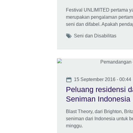
Festival UNLIMITED pertama ya
merupakan pengalaman pertama 
seni dan difabel. Apakah pend
Tags
Seni dan Disabilitas
Date
15 September 2016 - 00:44
Peluang residensi d
Seniman Indonesia
Blast Theory, dari Brighton, Br
seniman dari Indonesia untuk b
minggu.