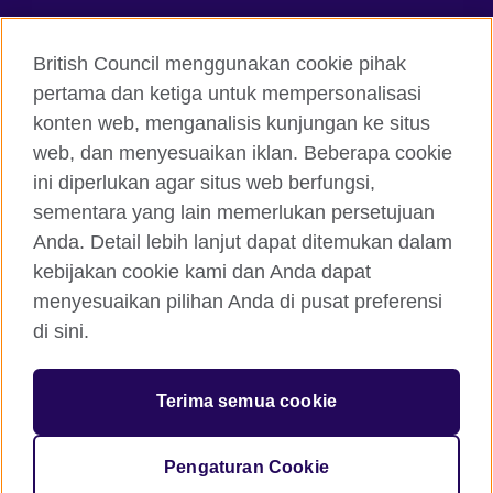
Hubungi kami
British Council menggunakan cookie pihak
Facebook
Instagram
pertama dan ketiga untuk mempersonalisasi
konten web, menganalisis kunjungan ke situs
Twitter
TikTok
web, dan menyesuaikan iklan. Beberapa cookie
ini diperlukan agar situs web berfungsi,
sementara yang lain memerlukan persetujuan
Anda. Detail lebih lanjut dapat ditemukan dalam
British Council global
kebijakan cookie kami dan Anda dapat
Kerahasiaan dan Ketentuan Pemakaian
menyesuaikan pilihan Anda di pusat preferensi
Cookie
di sini.
Peta situs
Terima semua cookie
© 2026 British Council
The United Kingdom’s international organisation for cultural
relations and educational opportunities. A registered charity:
Pengaturan Cookie
209131 (England and Wales) SC037733 (Scotland)