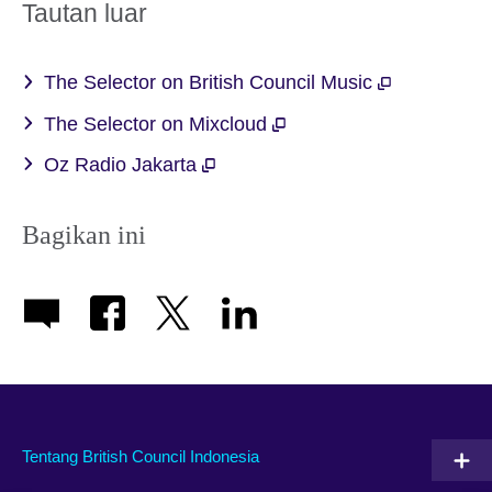
More
Tautan luar
information
available.
The Selector on British Council Music
The Selector on Mixcloud
Oz Radio Jakarta
Bagikan ini
Tentang British Council Indonesia