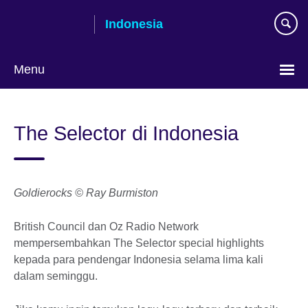
Skip
Indonesia
to
main
content
Menu
Pilih
bahasa
The Selector di Indonesia
Goldierocks © Ray Burmiston
British Council dan Oz Radio Network
mempersembahkan The Selector special highlights
kepada para pendengar Indonesia selama lima kali
dalam seminggu.