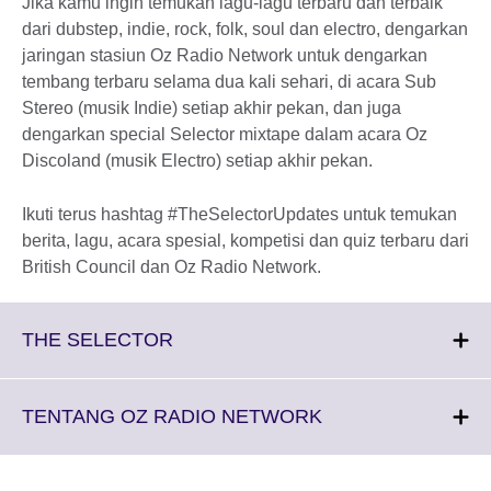
Jika kamu ingin temukan lagu-lagu terbaru dan terbaik
dari dubstep, indie, rock, folk, soul dan electro, dengarkan
jaringan stasiun Oz Radio Network untuk dengarkan
tembang terbaru selama dua kali sehari, di acara Sub
Stereo (musik Indie) setiap akhir pekan, dan juga
dengarkan special Selector mixtape dalam acara Oz
Discoland (musik Electro) setiap akhir pekan.
Ikuti terus hashtag #TheSelectorUpdates untuk temukan
berita, lagu, acara spesial, kompetisi dan quiz terbaru dari
British Council dan Oz Radio Network.
Click
THE SELECTOR
to
expand.
More
Click
TENTANG OZ RADIO NETWORK
information
to
available.
expand.