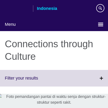
Skip
Indonesia
to
main
content
Menu
Pilih
bahasa
Connections through
Culture
Click
Filter your results
to
expand.
More
information
available.