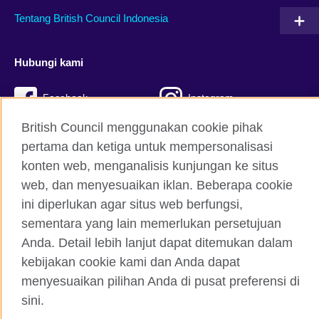
Tentang British Council Indonesia
Hubungi kami
Facebook
Instagram
British Council menggunakan cookie pihak
Twitter
TikTok
pertama dan ketiga untuk mempersonalisasi
konten web, menganalisis kunjungan ke situs
web, dan menyesuaikan iklan. Beberapa cookie
British Council global
ini diperlukan agar situs web berfungsi,
Kerahasiaan dan Ketentuan Pemakaian
sementara yang lain memerlukan persetujuan
Anda. Detail lebih lanjut dapat ditemukan dalam
Cookie
kebijakan cookie kami dan Anda dapat
Peta situs
menyesuaikan pilihan Anda di pusat preferensi di
sini.
© 2026 British Council
The United Kingdom’s international organisation for cultural