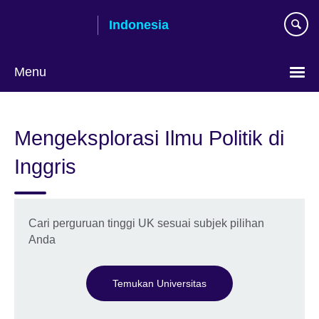
Skip
Indonesia
to
main
content
Menu
Pilih
bahasa
Mengeksplorasi Ilmu Politik di
Inggris
Cari perguruan tinggi UK sesuai subjek pilihan
Anda
Temukan Universitas