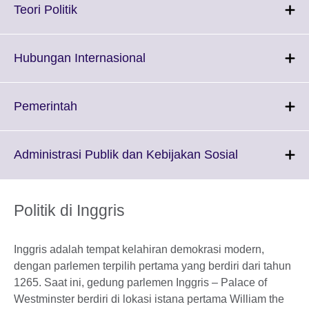
More
Click
Teori Politik
information
to
available.
expand.
More
Click
Hubungan Internasional
information
to
available.
expand.
More
Click
Pemerintah
information
to
available.
expand.
More
Click
Administrasi Publik dan Kebijakan Sosial
information
to
available.
expand.
More
Politik di Inggris
information
available.
Inggris adalah tempat kelahiran demokrasi modern,
dengan parlemen terpilih pertama yang berdiri dari tahun
1265. Saat ini, gedung parlemen Inggris – Palace of
Westminster berdiri di lokasi istana pertama William the