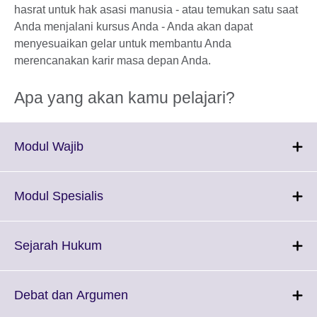
hasrat untuk hak asasi manusia - atau temukan satu saat
Anda menjalani kursus Anda - Anda akan dapat
menyesuaikan gelar untuk membantu Anda
merencanakan karir masa depan Anda.
Apa yang akan kamu pelajari?
Click
Modul Wajib
to
expand.
More
Click
Modul Spesialis
information
to
available.
expand.
More
Click
Sejarah Hukum
information
to
available.
expand.
More
Click
Debat dan Argumen
information
to