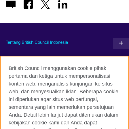
Tentang British Council Indonesia
Hubungi kami
British Council menggunakan cookie pihak
Facebook
Instagram
pertama dan ketiga untuk mempersonalisasi
konten web, menganalisis kunjungan ke situs
Twitter
TikTok
web, dan menyesuaikan iklan. Beberapa cookie
ini diperlukan agar situs web berfungsi,
sementara yang lain memerlukan persetujuan
Anda. Detail lebih lanjut dapat ditemukan dalam
British Council global
kebijakan cookie kami dan Anda dapat
Kerahasiaan dan Ketentuan Pemakaian