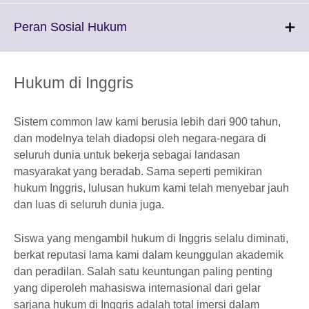
available.
expand.
More
Click
Peran Sosial Hukum
information
to
available.
expand.
More
Hukum di Inggris
information
available.
Sistem common law kami berusia lebih dari 900 tahun,
dan modelnya telah diadopsi oleh negara-negara di
seluruh dunia untuk bekerja sebagai landasan
masyarakat yang beradab. Sama seperti pemikiran
hukum Inggris, lulusan hukum kami telah menyebar jauh
dan luas di seluruh dunia juga.
Siswa yang mengambil hukum di Inggris selalu diminati,
berkat reputasi lama kami dalam keunggulan akademik
dan peradilan. Salah satu keuntungan paling penting
yang diperoleh mahasiswa internasional dari gelar
sarjana hukum di Inggris adalah total imersi dalam