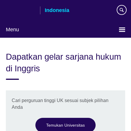
Skip
Indonesia
to
main
content
Menu
Pilih
bahasa
Dapatkan gelar sarjana hukum
di Inggris
Cari perguruan tinggi UK sesuai subjek pilihan
Anda
Temukan Universitas