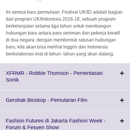
Ini semua baru permulaan. Festival UK/ID adalah bagian
dari program UK/Indonesia 2016-18, sebuah program
berkelanjutan selama tiga tahun untuk membangun
hubungan baru antara para seniman dan pekerja kreatif
di dua negara: dengan membentuk ratusan hubungan
baru, kita akan bisa melihat Inggris dan Indonesia
berkolaborasi erat di tahun- tahun yang akan datang.
XFRMR - Robbie Thomson - Pementasan
Click
Sonik
to
expand.
More
Click
Gerobak Bioskop - Pemutaran Film
information
to
available.
expand.
More
Fashion Futures di Jakarta Fashion Week -
information
Click
Forum & Fesyen Show