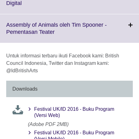
information
Click
Digital
available.
to
expand.
More
Assembly of Animals oleh Tim Spooner -
information
Click
Pementasan Teater
available.
to
expand.
More
Untuk informasi terbaru ikuti Facebook kami: British
information
Council Indonesia, Twitter dan Instagram kami:
available.
@IdBritishArts
Downloads
Festival UK/ID 2016 - Buku Program
(Versi Web)
(Adobe PDF 2MB)
Festival UK/ID 2016 - Buku Program
(Versi Mobile)