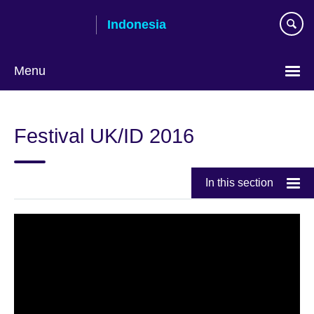
Skip
Indonesia
to
main
content
Menu
Pilih
bahasa
Festival UK/ID 2016
In this section