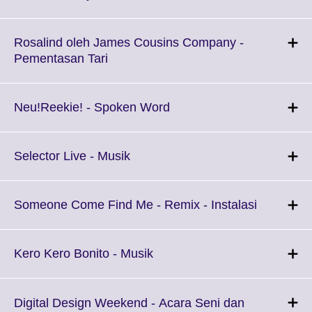
available.
to
expand.
More
Rosalind oleh James Cousins Company -
information
Click
Pementasan Tari
available.
to
expand.
More
Click
Neu!Reekie! - Spoken Word
information
to
available.
expand.
More
Click
Selector Live - Musik
information
to
available.
expand.
More
Click
Someone Come Find Me - Remix - Instalasi
information
to
available.
expand.
More
Click
Kero Kero Bonito - Musik
informati
to
available.
expand.
More
Digital Design Weekend - Acara Seni dan