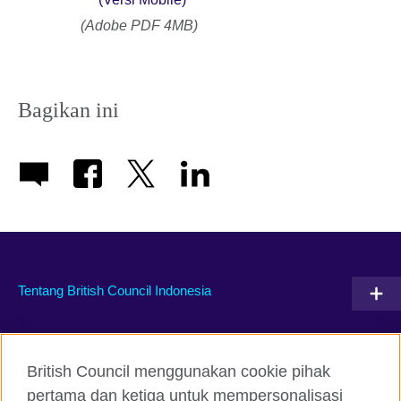
(Adobe PDF 4MB)
Bagikan ini
Tentang British Council Indonesia
Hubungi kami
British Council menggunakan cookie pihak
Facebook
Instagram
pertama dan ketiga untuk mempersonalisasi