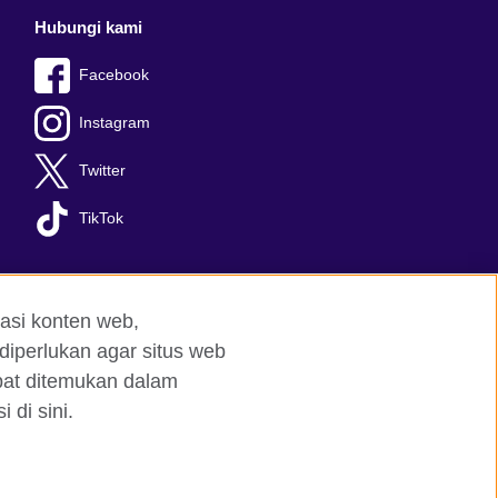
Hubungi kami
Facebook
Instagram
Twitter
TikTok
asi konten web,
diperlukan agar situs web
apat ditemukan dalam
 di sini.
red charity: 209131 (England and Wales)