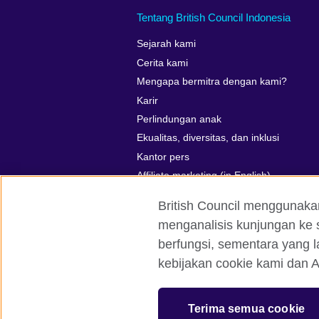
Tentang British Council Indonesia
Sejarah kami
Cerita kami
Mengapa bermitra dengan kami?
Karir
Perlindungan anak
Ekualitas, diversitas, dan inklusi
Kantor pers
Affiliate marketing (in English)
British Council menggunaka
menganalisis kunjungan ke s
berfungsi, sementara yang l
British Council global
Kerahasiaan d
kebijakan cookie kami dan A
© 2026 British Council
The United Kingdom’s international organ
Terima semua cookie
SC037733 (Scotland)