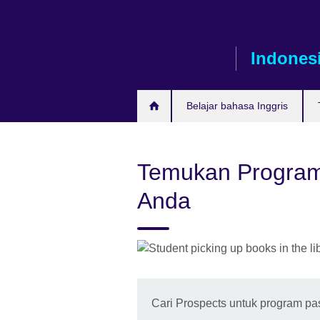
Skip
to
main
Indones
content
Belajar bahasa Inggris
Temukan Program 
Anda
Cari Prospects untuk program pa