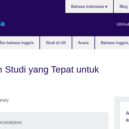
Pilih
Bahasa Indonesia
Blog
bahasa
ia
UK/Ind
Tes bahasa Inggris
Studi di UK
Acara
Bahasa Inggris
Studi yang Tepat untuk
A
a
scasarjana