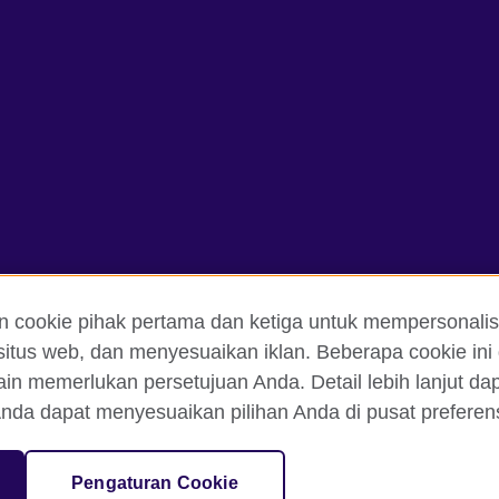
n cookie pihak pertama dan ketiga untuk mempersonalis
itus web, dan menyesuaikan iklan. Beberapa cookie ini 
ain memerlukan persetujuan Anda. Detail lebih lanjut d
an Ketentuan Pemakaian
Cookie
Peta situs
nda dapat menyesuaikan pilihan Anda di pusat preferensi
isation for cultural relations and educational opportunities. A registe
Pengaturan Cookie