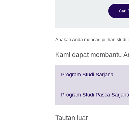
Cari
Apakah Anda mencari pilihan studi u
Kami dapat membantu A
Click
Program Studi Sarjana
to
expand
More
Program Studi Pasca Sarjan
inform
availab
Tautan luar