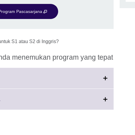
 Program Pascasarjana
ntuk S1 atau S2 di Inggris?
nda menemukan program yang tepat
.
Click
a
ation
to
le.
expand.
More
information
available.