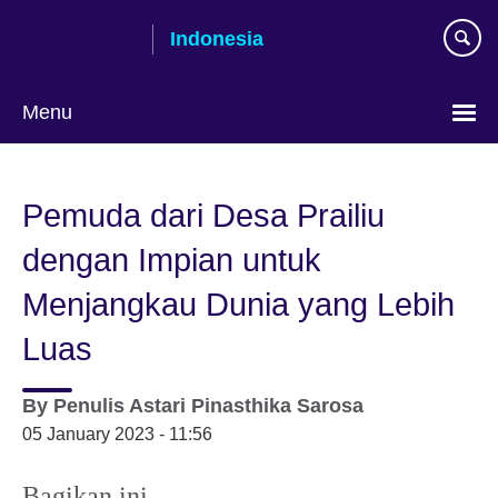
Skip
Indonesia
to
main
content
Menu
Pilih
bahasa
Pemuda dari Desa Prailiu
dengan Impian untuk
Menjangkau Dunia yang Lebih
Luas
By
Penulis
Astari Pinasthika Sarosa
05 January 2023 - 11:56
Bagikan ini