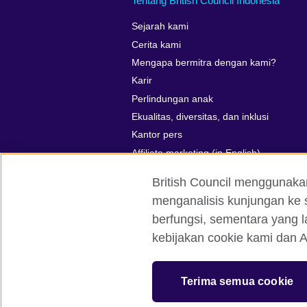
Tentang British Council Indonesia
Sejarah kami
Cerita kami
Mengapa bermitra dengan kami?
Karir
Perlindungan anak
Ekualitas, diversitas, dan inklusi
Kantor pers
Affiliate marketing (in English)
British Council menggunaka
menganalisis kunjungan ke s
berfungsi, sementara yang l
British Council global
Kerahasiaan d
kebijakan cookie kami dan A
© 2026 British Council
The United Kingdom’s international organ
Terima semua cookie
SC037733 (Scotland)