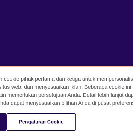
n cookie pihak pertama dan ketiga untuk mempersonalis
itus web, dan menyesuaikan iklan. Beberapa cookie ini 
ain memerlukan persetujuan Anda. Detail lebih lanjut d
an Ketentuan Pemakaian
Cookie
Peta situs
nda dapat menyesuaikan pilihan Anda di pusat preferensi
isation for cultural relations and educational opportunities. A registe
Pengaturan Cookie