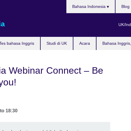
Pilih
Bahasa Indonesia
Blog
bahasa
ia
UK/Ind
Tes bahasa Inggris
Studi di UK
Acara
Bahasa Inggris
ia Webinar Connect – Be
you!
to
18:30