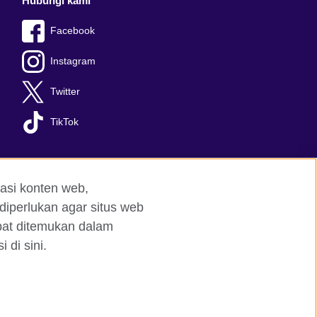
Hubungi kami
Facebook
Instagram
Twitter
TikTok
asi konten web,
diperlukan agar situs web
apat ditemukan dalam
 di sini.
red charity: 209131 (England and Wales)