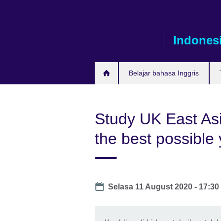
Skip
to
main
Indones
content
Belajar bahasa Inggris
Study UK East As
the best possible 
Date
Selasa 11 August 2020 -
17:30