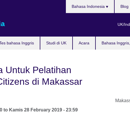
Pilih
Bahasa Indonesia
Blog
bahasa
ia
UK/Ind
Tes bahasa Inggris
Studi di UK
Acara
Bahasa Inggris
a Untuk Pelatihan
 Citizens di Makassar
Makas
10
to
Kamis 28 February 2019 - 23:59