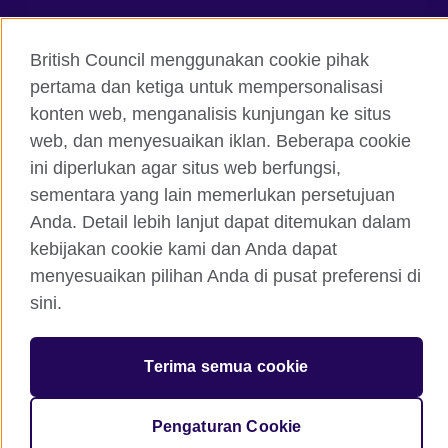
Facebook
Instagram
British Council menggunakan cookie pihak
Twitter
TikTok
pertama dan ketiga untuk mempersonalisasi
konten web, menganalisis kunjungan ke situs
web, dan menyesuaikan iklan. Beberapa cookie
ini diperlukan agar situs web berfungsi,
British Council global
sementara yang lain memerlukan persetujuan
Kerahasiaan dan Ketentuan Pemakaian
Anda. Detail lebih lanjut dapat ditemukan dalam
Cookie
kebijakan cookie kami dan Anda dapat
Peta situs
menyesuaikan pilihan Anda di pusat preferensi di
sini.
© 2026 British Council
The United Kingdom’s international organisation for cultural
Terima semua cookie
relations and educational opportunities. A registered charity:
209131 (England and Wales) SC037733 (Scotland)
Pengaturan Cookie