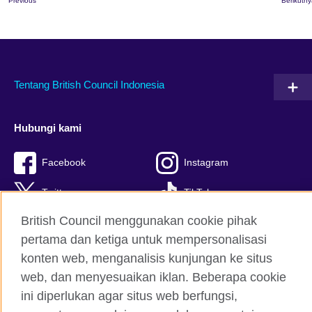
Previous
Berikutn
Tentang British Council Indonesia
Hubungi kami
Facebook
Instagram
Twitter
TikTok
British Council menggunakan cookie pihak
pertama dan ketiga untuk mempersonalisasi
konten web, menganalisis kunjungan ke situs
British Council global
web, dan menyesuaikan iklan. Beberapa cookie
Kerahasiaan dan Ketentuan Pemakaian
ini diperlukan agar situs web berfungsi,
Cookie