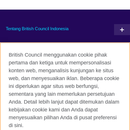
Tentang British Council Indonesia
Hubungi kami
British Council menggunakan cookie pihak
Facebook
Instagram
pertama dan ketiga untuk mempersonalisasi
konten web, menganalisis kunjungan ke situs
Twitter
TikTok
web, dan menyesuaikan iklan. Beberapa cookie
ini diperlukan agar situs web berfungsi,
sementara yang lain memerlukan persetujuan
Anda. Detail lebih lanjut dapat ditemukan dalam
British Council global
kebijakan cookie kami dan Anda dapat
Kerahasiaan dan Ketentuan Pemakaian
menyesuaikan pilihan Anda di pusat preferensi
Cookie
di sini.
Peta situs