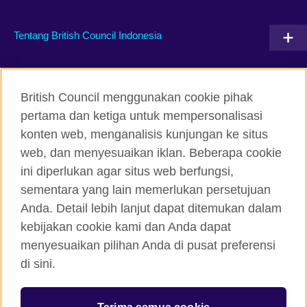
Tentang British Council Indonesia
Hubungi kami
British Council menggunakan cookie pihak
Facebook
Instagram
pertama dan ketiga untuk mempersonalisasi
konten web, menganalisis kunjungan ke situs
Twitter
TikTok
web, dan menyesuaikan iklan. Beberapa cookie
ini diperlukan agar situs web berfungsi,
sementara yang lain memerlukan persetujuan
Anda. Detail lebih lanjut dapat ditemukan dalam
British Council global
kebijakan cookie kami dan Anda dapat
Kerahasiaan dan Ketentuan Pemakaian
menyesuaikan pilihan Anda di pusat preferensi
Cookie
di sini.
Peta situs