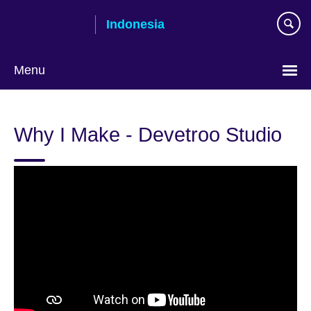
Skip
Indonesia
to
main
content
Menu
Pilih
bahasa
Why I Make - Devetroo Studio