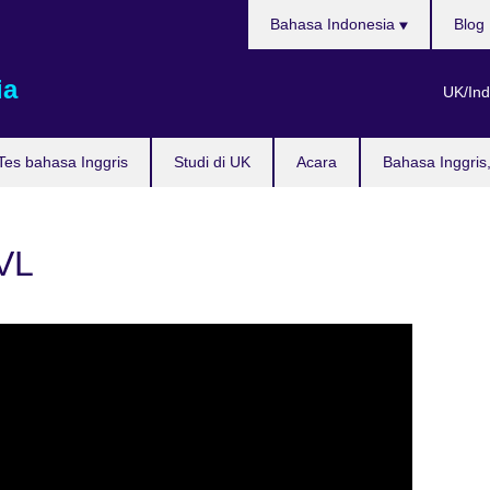
Pilih
Bahasa Indonesia
Blog
bahasa
ia
UK/Ind
Tes bahasa Inggris
Studi di UK
Acara
Bahasa Inggris
VL