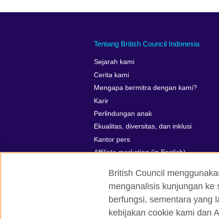
Tentang British Council Indonesia
Sejarah kami
Cerita kami
Mengapa bermitra dengan kami?
Karir
Perlindungan anak
Ekualitas, diversitas, dan inklusi
Kantor pers
Affiliate marketing (in English)
British Council menggunaka
menganalisis kunjungan ke s
berfungsi, sementara yang l
British Council global
Kerahasiaan d
kebijakan cookie kami dan A