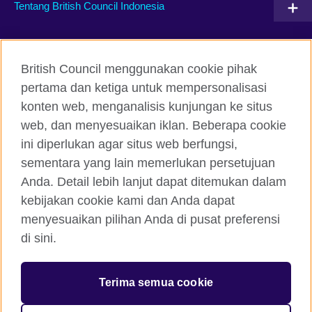
Tentang British Council Indonesia
Hubungi kami
British Council menggunakan cookie pihak
Facebook
Instagram
pertama dan ketiga untuk mempersonalisasi
konten web, menganalisis kunjungan ke situs
Twitter
TikTok
web, dan menyesuaikan iklan. Beberapa cookie
ini diperlukan agar situs web berfungsi,
sementara yang lain memerlukan persetujuan
Anda. Detail lebih lanjut dapat ditemukan dalam
British Council global
kebijakan cookie kami dan Anda dapat
Kerahasiaan dan Ketentuan Pemakaian
menyesuaikan pilihan Anda di pusat preferensi
Cookie
di sini.
Peta situs
Terima semua cookie
© 2026 British Council
The United Kingdom’s international organisation for cultural
relations and educational opportunities. A registered charity: