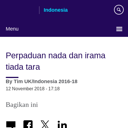
Skip
Indonesia
to
main
content
Menu
Pilih
bahasa
Perpaduan nada dan irama
tiada tara
By
Tim UK/Indonesia 2016-18
12 November 2018 - 17:18
Bagikan ini