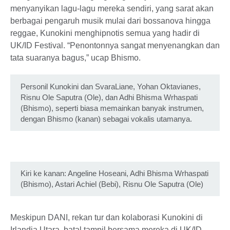
menyanyikan lagu-lagu mereka sendiri, yang sarat akan
berbagai pengaruh musik mulai dari bossanova hingga
reggae, Kunokini menghipnotis semua yang hadir di
UK/ID Festival. “Penontonnya sangat menyenangkan dan
tata suaranya bagus,” ucap Bhismo.
Personil Kunokini dan SvaraLiane, Yohan Oktavianes,
Risnu Ole Saputra (Ole), dan Adhi Bhisma Wrhaspati
(Bhismo), seperti biasa memainkan banyak instrumen,
dengan Bhismo (kanan) sebagai vokalis utamanya.
Kiri ke kanan: Angeline Hoseani, Adhi Bhisma Wrhaspati
(Bhismo), Astari Achiel (Bebi), Risnu Ole Saputra (Ole)
Meskipun DANI, rekan tur dan kolaborasi Kunokini di
Irlandia Utara, batal tampil bersama mereka di UK/ID