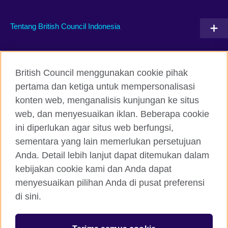
Tentang British Council Indonesia
Hubungi kami
British Council menggunakan cookie pihak
Facebook
Instagram
pertama dan ketiga untuk mempersonalisasi
konten web, menganalisis kunjungan ke situs
Twitter
TikTok
web, dan menyesuaikan iklan. Beberapa cookie
ini diperlukan agar situs web berfungsi,
sementara yang lain memerlukan persetujuan
Anda. Detail lebih lanjut dapat ditemukan dalam
British Council global
kebijakan cookie kami dan Anda dapat
Kerahasiaan dan Ketentuan Pemakaian
menyesuaikan pilihan Anda di pusat preferensi
Cookie
di sini.
Peta situs