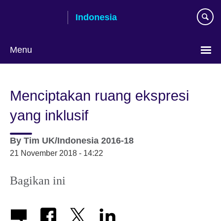
Skip
Indonesia
to
main
content
Menu
Pilih
bahasa
Menciptakan ruang ekspresi
yang inklusif
By
Tim UK/Indonesia 2016-18
21 November 2018 - 14:22
Bagikan ini