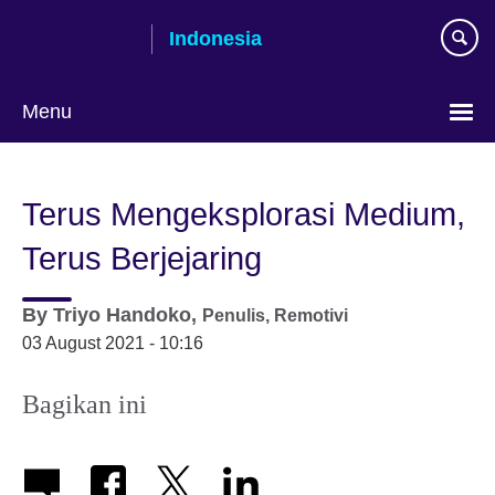
Skip
Indonesia
to
main
content
Menu
Pilih
bahasa
Terus Mengeksplorasi Medium,
Terus Berjejaring
By
Triyo Handoko,
Penulis,
Remotivi
03 August 2021 - 10:16
Bagikan ini