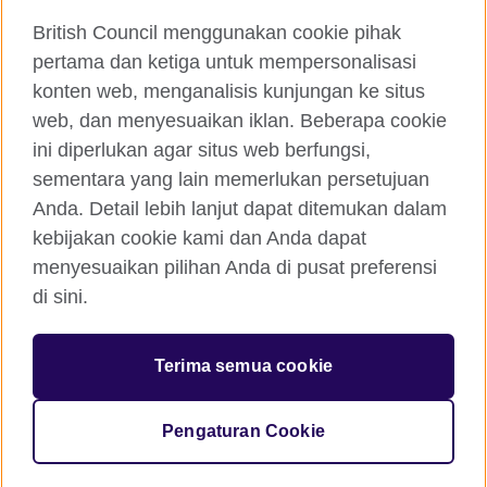
Hubungi kami
British Council menggunakan cookie pihak
Facebook
Instagram
pertama dan ketiga untuk mempersonalisasi
konten web, menganalisis kunjungan ke situs
Twitter
TikTok
web, dan menyesuaikan iklan. Beberapa cookie
ini diperlukan agar situs web berfungsi,
sementara yang lain memerlukan persetujuan
Anda. Detail lebih lanjut dapat ditemukan dalam
British Council global
kebijakan cookie kami dan Anda dapat
Kerahasiaan dan Ketentuan Pemakaian
menyesuaikan pilihan Anda di pusat preferensi
Cookie
di sini.
Peta situs
Terima semua cookie
© 2026 British Council
The United Kingdom’s international organisation for cultural
relations and educational opportunities. A registered charity:
Pengaturan Cookie
209131 (England and Wales) SC037733 (Scotland)