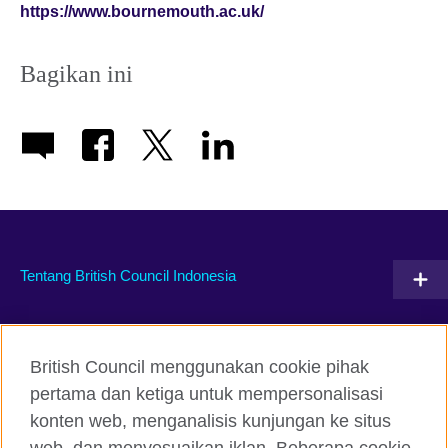
https://www.bournemouth.ac.uk/
Bagikan ini
Tentang British Council Indonesia
Hubungi kami
British Council menggunakan cookie pihak
Facebook
Instagram
pertama dan ketiga untuk mempersonalisasi
konten web, menganalisis kunjungan ke situs
Twitter
TikTok