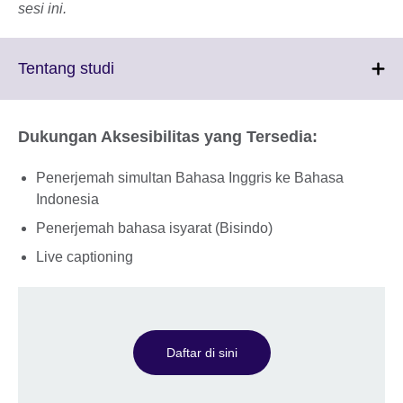
sesi ini.
Click
Tentang studi
to
expand.
More
Dukungan Aksesibilitas yang Tersedia:
information
available.
Penerjemah simultan Bahasa Inggris ke Bahasa
Indonesia
Penerjemah bahasa isyarat (Bisindo)
Live captioning
Daftar di sini