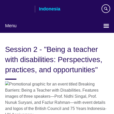
Skip
Indonesia
to
main
content
Menu
Pilih
bahasa
Session 2 - "Being a teacher
with disabilities: Perspectives,
practices, and opportunities"