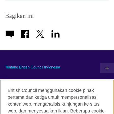
Bagikan ini
Tentang British Council Indonesia
Hubungi kami
British Council menggunakan cookie pihak
Facebook
Instagram
pertama dan ketiga untuk mempersonalisasi
konten web, menganalisis kunjungan ke situs
Twitter
TikTok
web, dan menyesuaikan iklan. Beberapa cookie