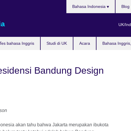
Pilih
Bahasa Indonesia
Blog
bahasa
ia
UK/Ind
Tes bahasa Inggris
Studi di UK
Acara
Bahasa Inggris
Residensi Bandung Design
lson
donesia akan tahu bahwa Jakarta merupakan ibukota