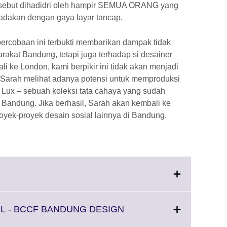
ersebut dihadidri oleh hampir SEMUA ORANG yang
iadakan dengan gaya layar tancap.
 percobaan ini terbukti membarikan dampak tidak
akat Bandung, tetapi juga terhadap si desainer
li ke London, kami berpikir ini tidak akan menjadi
 Sarah melihat adanya potensi untuk memproduksi
 Lux – sebuah koleksi tata cahaya yang sudah
 Bandung. Jika berhasil, Sarah akan kembali ke
ek-proyek desain sosial lainnya di Bandung.
Click
to
expand.
More
L - BCCF BANDUNG DESIGN
information