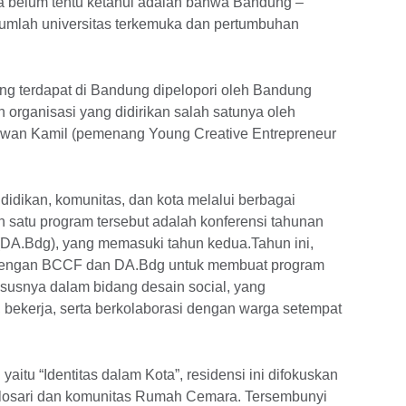
a belum tentu ketahui adalah bahwa Bandung –
umlah universitas terkemuka dan pertumbuhan
ang terdapat di Bandung dipelopori oleh Bandung
 organisasi yang didirikan salah satunya oleh
Ridwan Kamil (pemenang Young Creative Entrepreneur
didikan, komunitas, dan kota melalui berbagai
 satu program tersebut adalah konferensi tahunan
(DA.Bdg), yang memasuki tahun kedua.Tahun ini,
ra dengan BCCF dan DA.Bdg untuk membuat program
hususnya dalam bidang desain social, yang
bekerja, serta berkolaborasi dengan warga setempat
aitu “Identitas dalam Kota”, residensi ini difokuskan
losari dan komunitas Rumah Cemara. Tersembunyi