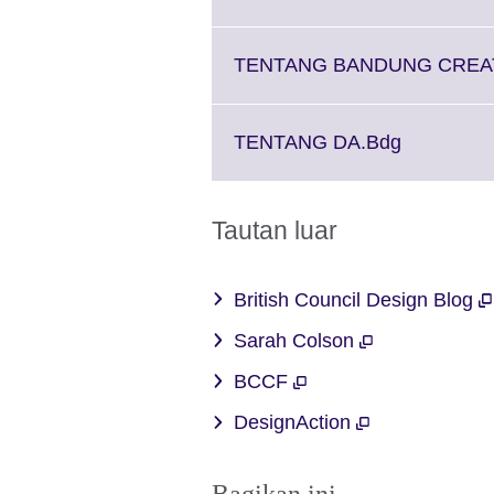
to
expand.
More
TENTANG BANDUNG CREAT
information
available.
Click
TENTANG DA.Bdg
to
expand.
More
Tautan luar
informatio
available.
British Council Design Blog
Sarah Colson
BCCF
DesignAction
Bagikan ini