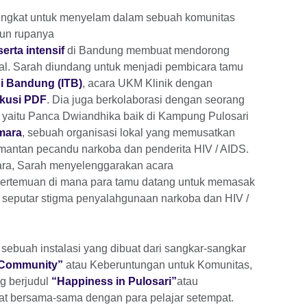
ingkat untuk menyelam dalam sebuah komunitas
un rupanya
rta intensif
di Bandung membuat mendorong
al. Sarah diundang untuk menjadi pembicara tamu
gi Bandung (ITB)
, acara UKM Klinik dengan
kusi PDF
. Dia juga berkolaborasi dengan seorang
 yaitu Panca Dwiandhika baik di Kampung Pulosari
mara
, sebuah organisasi lokal yang memusatkan
 mantan pecandu narkoba dan penderita HIV / AIDS.
a, Sarah menyelenggarakan acara
pertemuan di mana para tamu datang untuk memasak
 seputar stigma penyalahgunaan narkoba dan HIV /
 sebuah instalasi yang dibuat dari sangkar-sangkar
 Community”
atau Keberuntungan untuk Komunitas,
g berjudul
“Happiness in Pulosari”
atau
uat bersama-sama dengan para pelajar setempat.