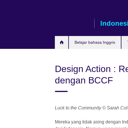
Skip
to
main
Indones
content
Belajar bahasa Inggris
Design Action : 
dengan BCCF
Luck to the Community © Sarah Co
Mereka yang tidak asing dengan In