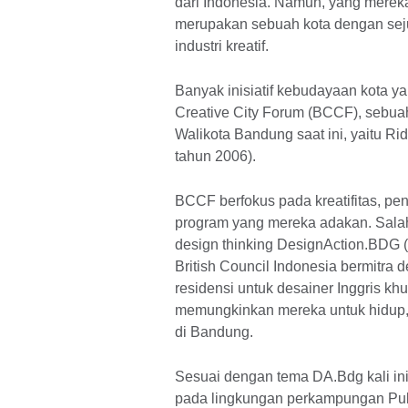
dari Indonesia. Namun, yang merek
merupakan sebuah kota dengan sej
industri kreatif.
Banyak inisiatif kebudayaan kota y
Creative City Forum (BCCF), sebuah
Walikota Bandung saat ini, yaitu 
tahun 2006).
BCCF berfokus pada kreatifitas, pen
program yang mereka adakan. Salah
design thinking DesignAction.BDG 
British Council Indonesia bermit
residensi untuk desainer Inggris k
memungkinkan mereka untuk hidup, 
di Bandung.
Sesuai dengan tema DA.Bdg kali ini y
pada lingkungan perkampungan Pu