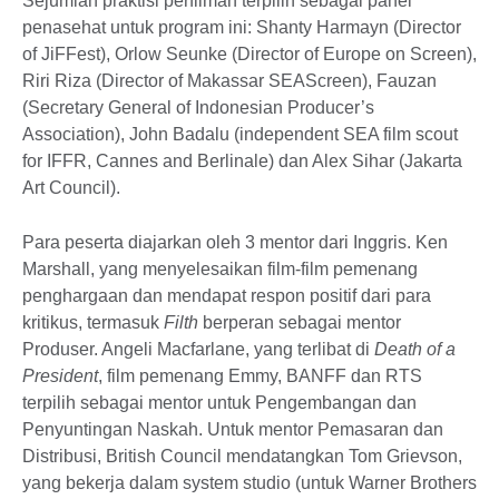
Sejumlah praktisi perfilman terpilih sebagai panel
penasehat untuk program ini: Shanty Harmayn (Director
of JiFFest), Orlow Seunke (Director of Europe on Screen),
Riri Riza (Director of Makassar SEAScreen), Fauzan
(Secretary General of Indonesian Producer’s
Association), John Badalu (independent SEA film scout
for IFFR, Cannes and Berlinale) dan Alex Sihar (Jakarta
Art Council).
Para peserta diajarkan oleh 3 mentor dari Inggris. Ken
Marshall, yang menyelesaikan film-film pemenang
penghargaan dan mendapat respon positif dari para
kritikus, termasuk
Filth
berperan sebagai mentor
Produser. Angeli Macfarlane, yang terlibat di
Death of a
President
, film pemenang Emmy, BANFF dan RTS
terpilih sebagai mentor untuk Pengembangan dan
Penyuntingan Naskah. Untuk mentor Pemasaran dan
Distribusi, British Council mendatangkan Tom Grievson,
yang bekerja dalam system studio (untuk Warner Brothers