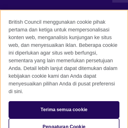
Hubungi kami
British Council menggunakan cookie pihak
Facebook
Instagram
pertama dan ketiga untuk mempersonalisasi
konten web, menganalisis kunjungan ke situs
Twitter
TikTok
web, dan menyesuaikan iklan. Beberapa cookie
ini diperlukan agar situs web berfungsi,
sementara yang lain memerlukan persetujuan
Anda. Detail lebih lanjut dapat ditemukan dalam
British Council global
kebijakan cookie kami dan Anda dapat
Kerahasiaan dan Ketentuan Pemakaian
menyesuaikan pilihan Anda di pusat preferensi
Cookie
di sini.
Peta situs
Terima semua cookie
© 2026 British Council
The United Kingdom’s international organisation for cultural
relations and educational opportunities. A registered charity:
Pengaturan Cookie
209131 (England and Wales) SC037733 (Scotland)