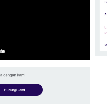
B
F
L
p
M
da dengan kami
Hubungi kami