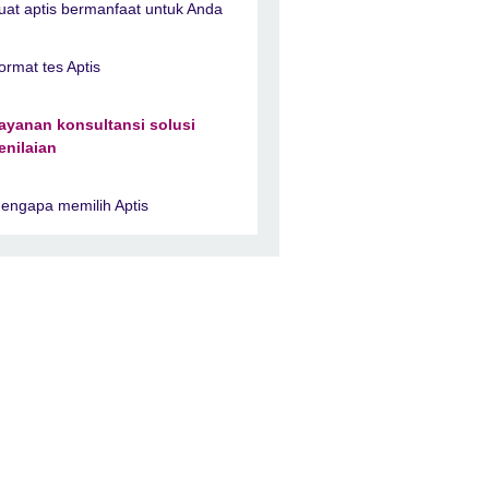
uat aptis bermanfaat untuk Anda
ormat tes Aptis
ayanan konsultansi solusi
enilaian
engapa memilih Aptis