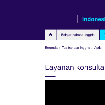
Skip
to
main
Indones
content
Belajar bahasa Inggris
Beranda
Tes bahasa Inggris
Aptis -
Layanan konsultan