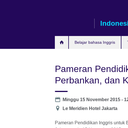
Skip
to
main
Indones
content
Belajar bahasa Inggris
Pameran Pendidika
Perbankan, dan 
Date
Minggu 15 November 2015 -
1
Lokasi
Le Meridien Hotel Jakarta
Pameran Pendidikan Inggris untuk 