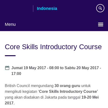
Skip
Indonesia
to
main
content
Menu
Pilih
bahasa
Core Skills Introductory Course
Date
Jumat 19 May 2017 - 08:00
to
Sabtu 20 May 2017 -
17:00
British Council mengundang
30 orang guru
untuk
mengikuti kegiatan ‘
Core Skills Introductory Course’
yang akan diadakan di Jakarta pada tanggal
19-20 Mei
2017.