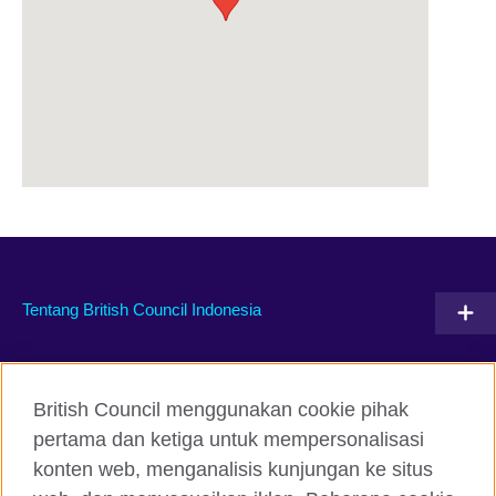
Tentang British Council Indonesia
Hubungi kami
British Council menggunakan cookie pihak
Facebook
Instagram
pertama dan ketiga untuk mempersonalisasi
konten web, menganalisis kunjungan ke situs
Twitter
TikTok