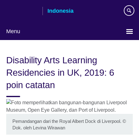
Skip
Indonesia
to
main
content
Menu
Pilih
bahasa
Disability Arts Learning
Residencies in UK, 2019: 6
poin catatan
Pemandangan dari the Royal Albert Dock di Liverpool.
©
Dok. oleh Levina Wirawan