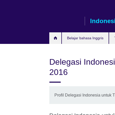
Skip
to
main
Indones
content
Belajar bahasa Inggris
Delegasi Indones
2016
Profil Delegasi Indonesia untuk