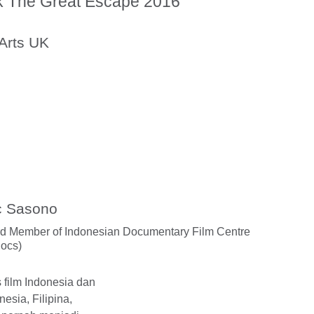
uk The Great Escape 2016
 Arts UK
c Sasono
d Member of Indonesian Documentary Film Centre
Docs)
s film Indonesia dan
onesia, Filipina,