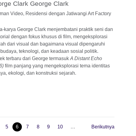
rge Clark George Clark
man Video,
Residensi dengan Jatiwangi Art Factory
a-karya George Clark menjembatani praktik seni dan
torial dengan fokus khusus di film, mengeksplorasi
rah dari visual dan bagaimana visual dipengaruhi
 budaya, teknologi, dan keadaan sosial politik.
ek terbaru dari George termasuk
A Distant Echo
6)
film panjang yang mengeksplorasi tema identitas
ya, ekologi, dan konstruksi sejarah.
5
6
7
8
9
10
…
Berikutnya