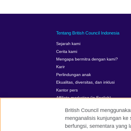
Tentang British Council Indonesia
Sejarah kami
Cerita kami
Mengapa bermitra dengan kami?
Karir
Perlindungan anak
Ekualitas, diversitas, dan inklusi
Kantor pers
Affiliate marketing (in English)
British Council menggunaka
menganalisis kunjungan ke s
berfungsi, sementara yang l
British Council global
Kerahasiaan 