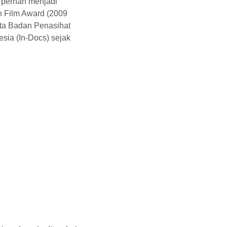
u pernah menjadi
n Film Award (2009
ota Badan Penasihat
sia (In-Docs) sejak