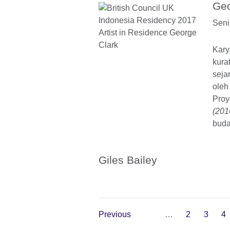
Geo
Seni
Kary
kura
seja
oleh
Proy
(201
buda
Giles Bailey
Previous
…
2
3
4