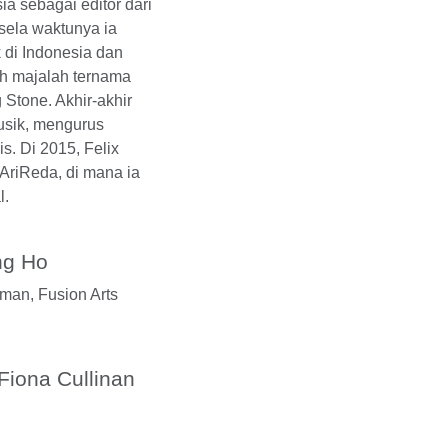
ia sebagai editor dari
sela waktunya ia
 di Indonesia dan
ah majalah ternama
 Stone. Akhir-akhir
musik, mengurus
s. Di 2015, Felix
 AriReda, di mana ia
l.
ng Ho
iman,
Fusion Arts
Fiona Cullinan